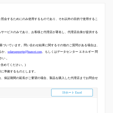
を照会するためにのみ使用するものであり、それ以外の目的で使用するこ
るサービスのみであり、お客様と代理店が署名し、代理店自身が提供する
に基づいています。問い合わせ結果に関するその他のご質問がある場合は、
するか、
solarsupportjp@huawei.com
、もしくはデータセンター エネルギー 問
さい 。
含めてください。)
容に準拠するものとします。
合、保証期間の延長がご要望の場合、製品を購入した代理店までお問合せ
ｴｸホート Excel